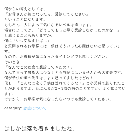
僕からの答えとしては、
「お母さんが気になったら、受診してください」
ということになります。
もちろん、人によって気になるレベルは違います。
場合によっては、「どうしてもっと早く受診しなかったのかな…」
と感じることもありますが、
僕に「いつ受診すれば…」
と質問されるお母様には、僕はそういった心配はないと思っていま
す。
なので、お母様が気になったタイミングでお越しください。
そのとき、
「なんでこの程度で受診してきたの！」
なんて言って怒る人は少なくとも当院にはいませんから大丈夫です。
僕が子供の頃の先生は、よく怒ってましたけどね！
僕も、「こんなに泣く子供は連れてくるな！」と小児科で怒られたこ
とがありますよ。たぶんまだ2－3歳の時のことですが、よく覚えてい
ます。
ですから、お母様が気になったらいつでも受診してください。
category:
診療について
はしかは落ち着きましたね。