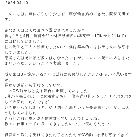
2024.05.10
こんにちは。連休ボケから少しずつ頭が働き始めてきた、院長岡田で
す。
みなさんはどんな連休を過ごされましたか？
僕は4日と5日、医師会館の休日診療所の準夜帯（17時から21時半）
に出動していました。
他の先生と二人の診療でしたので、僕は基本的にはお子さんの診察を
していました。
患者さんはそれほど多くはなかったですが、コロナの陽性の方はまだ
まだいるな、ということを実感しました。
我が家は3人娘がいることは以前にもお話したことがあるかと思います
が、
長女が以前から子役をしていて、
このGW前からとある舞台に出演していました。
1月から毎日のようにお稽古があり、僕も送り迎えをしたりとバタバタ
して大変だったんですが、
いざ終わってしまうと、やり切った感というか喪失感というか、ぼん
やりしていました。
きっとこれが燃え尽き症候群っていうんでしょうね。
徐々に仕事モードに戻ってきましたので、ご安心ください。
保育園の洗礼を受けてきたお子さんたちがGW前には押し寄せてきて