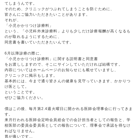
てしまうんです。
そのため、クリニックがつぶれてしまうことを防ぐために、
皆さんにご協力いただきたいことがあります。
それが、
「小児かかりつけ診療料」
という、「小児科外来診療料」よりも少しだけ診療報酬が高くなるも
のが取れるようにするために、
同意書を書いていただきたいんです。
6月以降診療の際に、
「小児かかりつけ診療料」に関する説明書と同意書
をお渡ししますので、そこにサインしていただければ結構です。
内容についてはホームページのお知らせにも載せていますし、
クリニックに掲示もします。
基本的には、今まで通り皆さんの健康を見守っていきます、かかりつ
け医として。
ということです。
ぜひご協力ください。
僕はこの後、毎月第2.4週火曜日に開かれる医師会理事会に行ってきま
す。
来月行われる医師会定時会員総会での会計担当者としての報告と、学
校医部の委員会委員長としての報告について、理事会で承認を得なけ
ればなりません。
胃が痛いです…