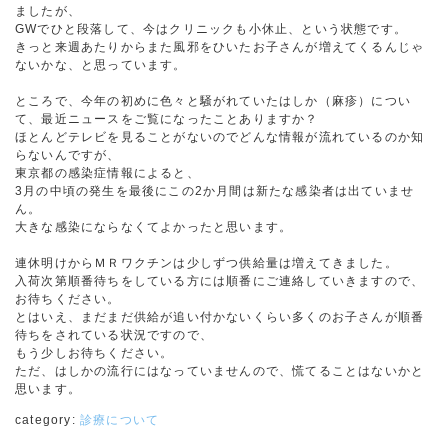
ましたが、
GWでひと段落して、今はクリニックも小休止、という状態です。
きっと来週あたりからまた風邪をひいたお子さんが増えてくるんじゃ
ないかな、と思っています。
ところで、今年の初めに色々と騒がれていたはしか（麻疹）につい
て、最近ニュースをご覧になったことありますか？
ほとんどテレビを見ることがないのでどんな情報が流れているのか知
らないんですが、
東京都の感染症情報によると、
3月の中頃の発生を最後にこの2か月間は新たな感染者は出ていませ
ん。
大きな感染にならなくてよかったと思います。
連休明けからＭＲワクチンは少しずつ供給量は増えてきました。
入荷次第順番待ちをしている方には順番にご連絡していきますので、
お待ちください。
とはいえ、まだまだ供給が追い付かないくらい多くのお子さんが順番
待ちをされている状況ですので、
もう少しお待ちください。
ただ、はしかの流行にはなっていませんので、慌てることはないかと
思います。
category:
診療について