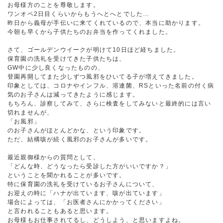
お母様方のことを尊敬します。
ワンオペ2日目くらいからもうへとへとでした…
昨日から義母が手伝いに来てくれているので、本当に助かります。
今朝も早くから子供たちのお弁当を作ってくれました。
さて、ゴールデンウイークが明けて10日ほど経ちました。
保育園の洗礼を受けてきた子供たちは、
GW中に少し良くなったものの、
登園再開してまた少しずつ風邪をひいてる子が増えてきました。
印象としては、コロナやインフル、溶連菌、RSといった名前の付く病
気のお子さんは減ってきたように感じます。
もちろん、診察してみて、さらに検査をしてみないと最終的には言い
切れませんが、
「お風邪」
のお子さんがほとんどかな、という印象です。
ただ、結構咳が続く風邪のお子さんが多いです。
最近親御様からの質問として、
「どんな時、どうなったら受診した方がいいですか？」
ということを聞かれることが多いです。
特に保育園の洗礼を受けているお子さんについて、
お迎えの時に「ハナが出ています、咳が出ています」
場合によっては、「お医者さんにかかってください」
と言われることもあると思います。
お母様もお仕事されてるし、どうしよう、と思いますよね。