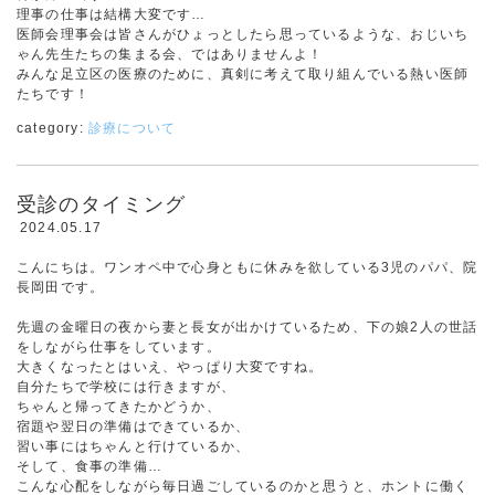
理事の仕事は結構大変です…
医師会理事会は皆さんがひょっとしたら思っているような、おじいち
ゃん先生たちの集まる会、ではありませんよ！
みんな足立区の医療のために、真剣に考えて取り組んでいる熱い医師
たちです！
category:
診療について
受診のタイミング
2024.05.17
こんにちは。ワンオペ中で心身ともに休みを欲している3児のパパ、院
長岡田です。
先週の金曜日の夜から妻と長女が出かけているため、下の娘2人の世話
をしながら仕事をしています。
大きくなったとはいえ、やっぱり大変ですね。
自分たちで学校には行きますが、
ちゃんと帰ってきたかどうか、
宿題や翌日の準備はできているか、
習い事にはちゃんと行けているか、
そして、食事の準備…
こんな心配をしながら毎日過ごしているのかと思うと、ホントに働く