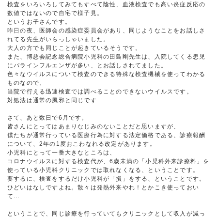
検査をいろいろしてみてもすべて陰性、血液検査でも高い炎症反応の
数値ではないので自宅で様子見。
というお子さんです。
昨日の夜、医師会の感染症委員会があり、同じようなことをお話しさ
れてる先生がいらっしゃいました。
大人の方でも同じことが起きているそうです。
また、博慈会記念総合病院小児科の田島剛先生は、入院してくる患児
にパラインフルエンザが多い、とお話しされてました。
色々なウイルスについて検査のできる特殊な検査機械を使ってわかる
ものなので、
当院で行える迅速検査では調べることのできないウイルスです。
対処法は通常の風邪と同じです
さて、あと数日で6月です。
皆さんにとってはあまりなじみのないことだと思いますが、
僕たちが通常行っている医療行為に対する法定価格である、診療報酬
について、2年の1度おこわなれる改定があります。
小児科にとって一番大きなところは、
コロナウイルスに対する検査代が、6歳未満の「小児科外来診療料」を
使っている小児科クリニックでは取れなくなる、ということです。
要するに、検査をするだけ小児科が「損」をする、ということです。
ひどいはなしですよね。散々は発熱外来やれ！とかこき使っておい
て…
ということで、同じ診療を行っていてもクリニックとして収入が減っ