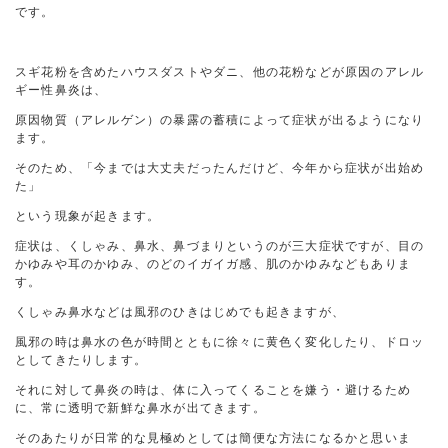
です。
スギ花粉を含めたハウスダストやダニ、他の花粉などが原因のアレル
ギー性鼻炎は、
原因物質（アレルゲン）の暴露の蓄積によって症状が出るようになり
ます。
そのため、「今までは大丈夫だったんだけど、今年から症状が出始め
た」
という現象が起きます。
症状は、くしゃみ、鼻水、鼻づまりというのが三大症状ですが、目の
かゆみや耳のかゆみ、のどのイガイガ感、肌のかゆみなどもありま
す。
くしゃみ鼻水などは風邪のひきはじめでも起きますが、
風邪の時は鼻水の色が時間とともに徐々に黄色く変化したり、ドロッ
としてきたりします。
それに対して鼻炎の時は、体に入ってくることを嫌う・避けるため
に、常に透明で新鮮な鼻水が出てきます。
そのあたりが日常的な見極めとしては簡便な方法になるかと思いま