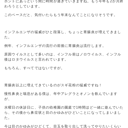
ホントにあっという間に時間が過ぎていきますね。もう今年も2か月終
わろうとしています。
このペースだと、気付いたらもう年末なんてことになりそうです。
インフルエンザの猛威がひと段落し、ちょっと胃腸炎が増えてきまし
た。
例年、インフルエンザの流行の前後に胃腸炎は流行します。
原因ウイルスとして多いのは、インフル前はノロウイルス、インフル
後はロタウイルスと言われています。
もちろん、すべてではないですが。
胃腸炎以上に増えてきているのがスギ花粉の猛威ですね！
慢性鼻炎と喘息がある僕は、年中アレグラとオノンを飲んでいます
が、
水曜日の休診日に、子供の幼稚園の園庭で1時間ほど一緒に遊んでいた
ら、その後から鼻症状と目のかゆみがひどいことになってしまいまし
た。
今は目のかゆみがひどくて、目玉を取り出して洗ってやりたいくらい