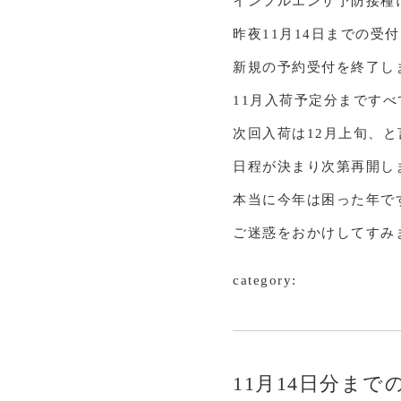
インフルエンザ予防接種
昨夜11月14日までの
新規の予約受付を終了し
11月入荷予定分まです
次回入荷は12月上旬、
日程が決まり次第再開し
本当に今年は困った年で
ご迷惑をおかけしてすみ
category:
11月14日分ま