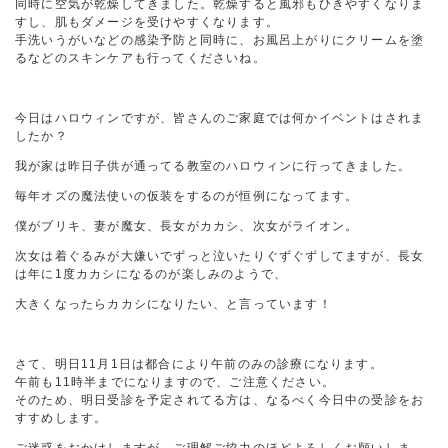
同時に空気が乾燥してきました。乾燥すると風邪もひきやすくなりま
すし、肌もダメージを受けやすくなります。
手洗いうがいなどの感染予防と同時に、お風呂上がりにクリームを塗
るなどのスキンケアも行ってくださいね。
今日はハロウィンですが、皆さんのご家庭では何かイベントはされま
したか？
我が家は昨日子供が通ってる教室のハロウィンに行ってきました。
毎年オズの魔法使いの仮装をするのが恒例になってます。
僕がブリキ、妻が魔女、長女がカカシ、次女がライオン。
次女は着ぐるみが大嫌いでずっと泣いたりぐずぐずしてますが、長女
は年に1度カカシになるのが楽しみのようで、
大きくなったらカカシになりたい、と言っています！
さて、明日11月1日は都合により午前のみの診療になります。
午前も11時半までになりますので、ご注意ください。
そのため、明日受診を予定されてる方は、なるべく今日中の受診をお
すすめします。