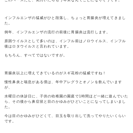
このペースだと、気付いたらもう年末なんてことになりそうです。
インフルエンザの猛威がひと段落し、ちょっと胃腸炎が増えてきまし
た。
例年、インフルエンザの流行の前後に胃腸炎は流行します。
原因ウイルスとして多いのは、インフル前はノロウイルス、インフル
後はロタウイルスと言われています。
もちろん、すべてではないですが。
胃腸炎以上に増えてきているのがスギ花粉の猛威ですね！
慢性鼻炎と喘息がある僕は、年中アレグラとオノンを飲んでいます
が、
水曜日の休診日に、子供の幼稚園の園庭で1時間ほど一緒に遊んでいた
ら、その後から鼻症状と目のかゆみがひどいことになってしまいまし
た。
今は目のかゆみがひどくて、目玉を取り出して洗ってやりたいくらい
です。