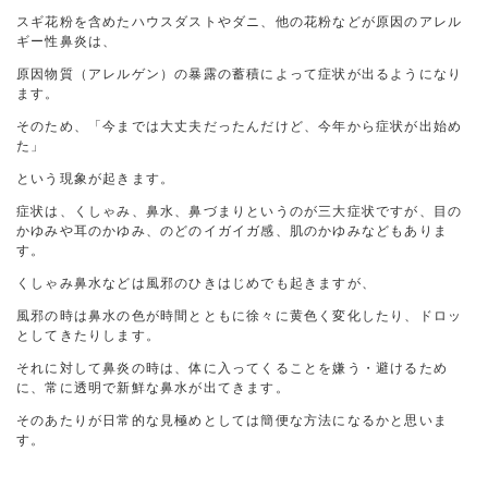
スギ花粉を含めたハウスダストやダニ、他の花粉などが原因のアレル
ギー性鼻炎は、
原因物質（アレルゲン）の暴露の蓄積によって症状が出るようになり
ます。
そのため、「今までは大丈夫だったんだけど、今年から症状が出始め
た」
という現象が起きます。
症状は、くしゃみ、鼻水、鼻づまりというのが三大症状ですが、目の
かゆみや耳のかゆみ、のどのイガイガ感、肌のかゆみなどもありま
す。
くしゃみ鼻水などは風邪のひきはじめでも起きますが、
風邪の時は鼻水の色が時間とともに徐々に黄色く変化したり、ドロッ
としてきたりします。
それに対して鼻炎の時は、体に入ってくることを嫌う・避けるため
に、常に透明で新鮮な鼻水が出てきます。
そのあたりが日常的な見極めとしては簡便な方法になるかと思いま
す。