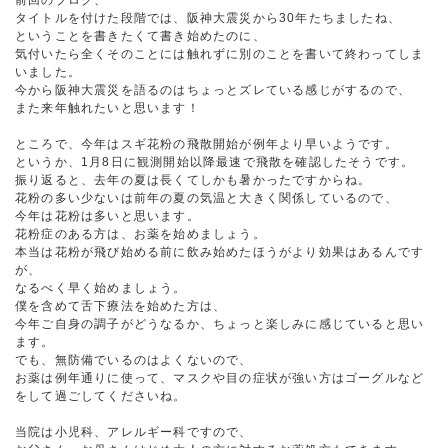
前回のブログ、
タイトルを付けた段階では、阪神大震災から30年たちましたね、
ということを書きたくて書き始めたのに、
気付いたら全くそのことには触れずに別のことを書いて終わってしま
いました。
今から阪神大震災を語るのはちょっとズレている感じがするので、
また来年触れたいと思います！
ところで、今年はスギ花粉の飛散開始が例年より早いようです。
というか、1月8日に観測開始以降最速で飛散を確認したそうです。
振り返ると、去年の夏は長くてしかも暑かったですからね。
花粉の多い少ないは前年の夏の気温と大きく関係しているので、
今年は花粉は多いと思います。
花粉症のある方は、お薬を始めましょう。
本当は花粉が飛び始める前に飲み始めたほうがより効果はあるんです
が、
なるべく早く始めましょう。
僕を含めて舌下療法を始めた方は、
今年ご自身の調子がどうなるか、ちょっと楽しみに感じていると思い
ます。
でも、無防備でいるのはよくないので、
お薬は例年通りに使って、マスクや目の症状が強い方はゴーグルなど
をして過ごしてくださいね。
当院は小児科、アレルギー科ですので、