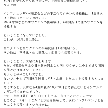
10月1日から大きく変わるのが、予防接種の接種間隔です。
今までは、
インフルエンザや4種混合などの不活化ワクチンの接種後は、1週間あ
けて他のワクチンを接種する。
MRや水痘などの生ワクチンの接種後は、4週間あけて他のワクチンを
接種する。
ということになっていました。
これが、10月1日以降は、
生ワクチンと生ワクチンの接種間隔は4週間あける。
その他は、不活化・生に関係なく翌日でも接種できる。
ということに、大幅に変わります。
ただ、4種混合同士や日本脳炎同士など同じワクチンは今まで通り間隔
を開けなければなりません。
ちょっとややこしいですね。
なので、例えば明日9月30日にMR・水痘・おたふくを接種するとしま
しょう。
そうすると、以前なら4週間後の10月28日まで待たないとインフルエ
ンザは打てませんでした。
でも、今年は翌日10月1日でも打てる、言うことになるんです。
ところが、9月30日にMRと水痘を接種して、次にインフルエンザとお
たふくを接種するという場合は、