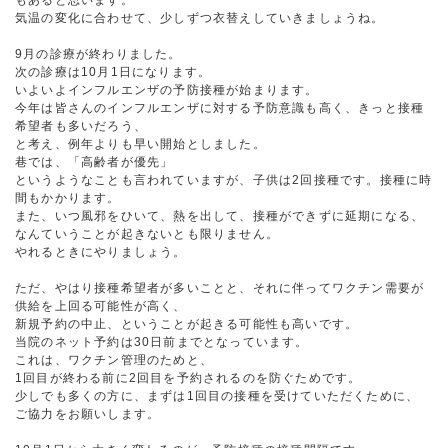
もあると思います。
気温の変化に合わせて、少しずつ衣替えしていきましょうね。
9月の診療が終わりました。
次の診療は10月1日になります。
いよいよインフルエンザの予防接種が始まります。
今年は皆さんのインフルエンザに対する予防意識も高く、きっと接種
希望者も多いだろう、
と考え、例年よりも早い開始としました。
巷では、「高齢者が優先」
というようなことも言われていますが、子供は2回接種です。接種に時
間もかかります。
また、いつ風邪をひいて、熱を出して、接種ができずに延期になる、
なんていうことが起きないとも限りません。
やれるときにやりましょう。
ただ、やはり接種希望者が多いことと、それに伴ってワクチン需要が
供給を上回る可能性が高く、
新規予約の中止、ということが起きる可能性も高いです。
当院のネット予約は30日前までとなっています。
これは、ワクチン管理のためと、
1回目が終わる前に2回目を予約されるのを防ぐためです。
少しでも多くの方に、まずは1回目の接種を受けていただくために、
ご協力をお願いします。